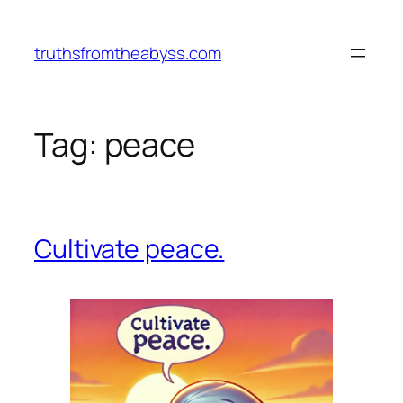
Vai
al
truthsfromtheabyss.com
contenuto
Tag:
peace
Cultivate peace.